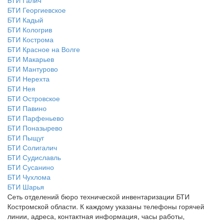
БТИ Галич
БТИ Георгиевское
БТИ Кадый
БТИ Кологрив
БТИ Кострома
БТИ Красное на Волге
БТИ Макарьев
БТИ Мантурово
БТИ Нерехта
БТИ Нея
БТИ Островское
БТИ Павино
БТИ Парфеньево
БТИ Поназырево
БТИ Пыщуг
БТИ Солигалич
БТИ Судиславль
БТИ Сусанино
БТИ Чухлома
БТИ Шарья
Сеть отделений бюро технической инвентаризации БТИ
Костромской области. К каждому указаны телефоны горячей
линии, адреса, контактная информация, часы работы,