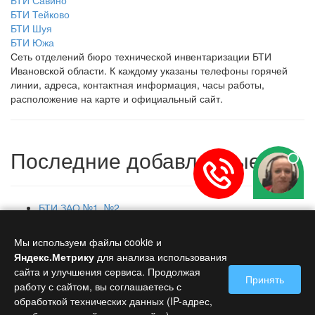
БТИ Савино
БТИ Тейково
БТИ Шуя
БТИ Южа
Сеть отделений бюро технической инвентаризации БТИ
Ивановской области. К каждому указаны телефоны горячей
линии, адреса, контактная информация, часы работы,
расположение на карте и официальный сайт.
Последние добавленные
БТИ ЗАО №1, №2
БТИ Шенкурск
БТИ Ишим
Мы используем файлы cookie и
БТИ Кикнур
Яндекс.Метрику
для анализа использования
БТИ Бетлица
сайта и улучшения сервиса. Продолжая
Принять
Главная
работу с сайтом, вы соглашаетесь с
Контакты
обработкой технических данных (IP-адрес,