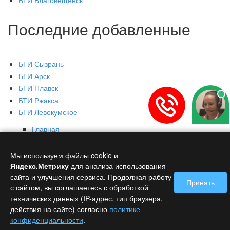
Последние добавленные
БТИ Сызрань
БТИ Арск
БТИ Плавск
БТИ Ржакса
БТИ Левокумское
Главная
Контакты
Мы используем файлы cookie и
Copyright © 2026 БТИ - Бюро технической инвентаризации.
Яндекс.Метрику
для анализа использования
Политика обработки персональных данных
сайта и улучшения сервиса. Продолжая работу
Принять
с сайтом, вы соглашаетесь с обработкой
технических данных (IP-адрес, тип браузера,
действия на сайте) согласно
политике
конфиденциальности
.