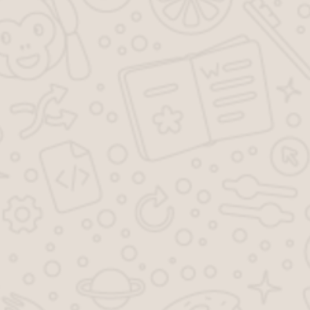
БТИ Кущевская
БТИ Армавир
Последние добавленные
БТИ Выборг
БТИ Тихорецк
БТИ Зубцов
БТИ Починок
БТИ Алексин