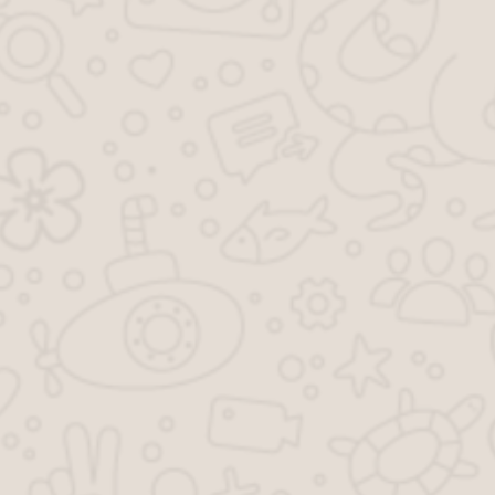
устройство новых и изменение старых дверных и
оконных проемов, арок, встроенных шкафов.
Фактически это все те изменения, которые
отражаются на поэтажном плане, оформляемом
органами технической инвентаризации в составе
технического паспорта.
Переустройство
– это изменение инженерных
систем жилого помещения – перенос, замена,
устройство новых инженерных систем и
оборудования квартиры (санитарно-технического,
электрического, газового, вентиляции и другого)
Оба вида отображаются в техническом паспорте
жилого помещения по результатам проведения
технической инвентаризации
КАКОЙ СРОК ИЗГОТОВЛЕНИЯ
ТЕХНИЧЕСКОГО ПАСПОРТА НА ЖИЛОЙ