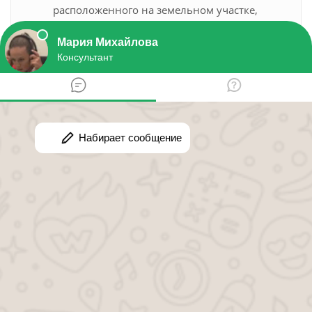
расположенного на земельном участке,
предназначенном для индивидуального
жилищного строительства, дачного
строительства, ведения гражданами
садоводства или личного подсобного
хозяйства
геодезические работы - установление границ
земельного участка
справка об инвентаризационной стоимости
объекта недвижимости
Официальный сайт:
kubbti.ru
Регион:
Краснодарский край
Добавить мнение
Ваше имя