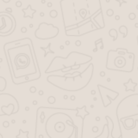
Частые вопросы
КАК УЗНАТЬ ИНВЕНТАРИЗАЦИОННУЮ
СТОИМОСТЬ МОЕЙ КВАРТИРЫ ИЛИ ДОМА?
Вы можете заказать справку об
инвентаризационной стоимости объекта
недвижимости
ЧЕМ ОТЛИЧАЕТСЯ ПЕРЕПЛАНИРОВКА ОТ
ПЕРЕУСТРОЙСТВА?
Перепланировка
– это изменение конфигурации
помещения, то есть монтаж и демонтаж стен,