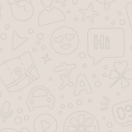
ДОМ?
Срок выполнения работ – не более 10 рабочих дней
для квартиры, дома или строения. По заказам
юридических лиц, срок выполнения работ
устанавливается договором.
ВСЕ ВОПРОСЫ
БТИ рядом
БТИ Кореновск
БТИ Динская
БТИ Кропоткин