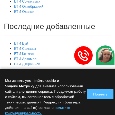
БТИ Соликамск
БТИ Октябрьский
БТИ Оханск
Последние добавленные
БТИ Буй
БТИ Салават
БТИ Котлас
БТИ Арзамас
БТИ Дзержинск
Главная
Контакты
Мы используем файлы cookie и
Copyright © 2026 БТИ - Бюро технической инвентаризации.
Яндекс.Метрику
для анализа использования
Политика обработки персональных данных
сайта и улучшения сервиса. Продолжая работу
Принять
с сайтом, вы соглашаетесь с обработкой
технических данных (IP-адрес, тип браузера,
действия на сайте) согласно
политике
конфиденциальности
.