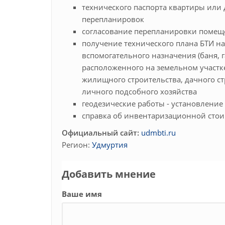
технического паспорта квартиры или д
перепланировок
согласование перепланировки поме
получение технического плана БТИ на
вспомогательного назначения (баня, га
расположенного на земельном участк
жилищного строительства, дачного ст
личного подсобного хозяйства
геодезические работы - установление
справка об инвентаризационной сто
Официальный сайт:
udmbti.ru
Регион:
Удмуртия
Добавить мнение
Ваше имя