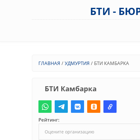
Перейти к основному содержанию
БТИ - Б
Вы здесь
ГЛАВНАЯ
/
УДМУРТИЯ
/
БТИ КАМБАРКА
БТИ Камбарка
Рейтинг: