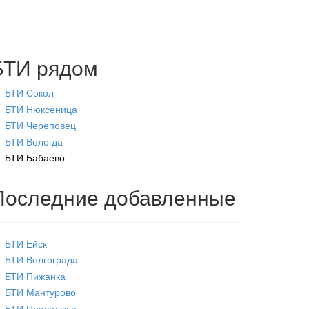
БТИ рядом
БТИ Сокол
БТИ Нюксеница
БТИ Череповец
БТИ Вологда
БТИ Бабаево
Последние добавленные
БТИ Ейск
БТИ Волгограда
БТИ Пижанка
БТИ Мантурово
БТИ Приволжье